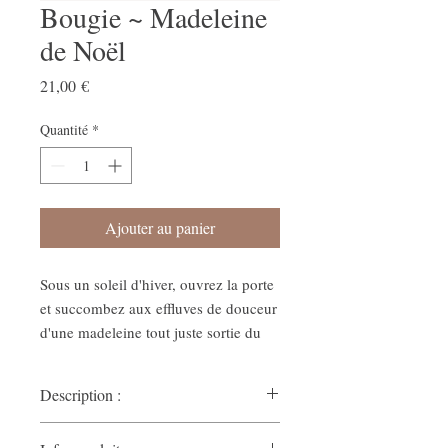
Bougie ~ Madeleine
de Noël
Prix
21,00 €
Quantité
*
Ajouter au panier
Sous un soleil d'hiver, ouvrez la porte
et succombez aux effluves de douceur
d'une madeleine tout juste sortie du
four. Plaisir d'antan délicieusement
régressif, ce biscuit tendre et moelleux
Description :
mélange des arômes d'amande et
d'agrumes délicatement brunis par un
Cette bougie gourmande embaumera votre