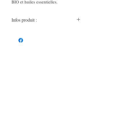
BIO et huiles essentielles.
Infos produit :
Flacon de 50 ml
Produit maison (Holistherba Santé
Nature)
Ingrédients :
Extrait de pépins de
pamplemousse 60% BIO, glycérine
végétale BIO, eau filtrée, Huile
essentielles de menthe - thym - Lavande -
Girofle - Canelle, E.P.F de prêle.
Dose journalière : 10 à 30 gouttes diluées
dans de l'eau 1 à 3 fois/jour