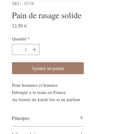
SKU : 0738
Pain de rasage solide
Prix
12,50 €
Quantité
*
Ajouter au panier
Pour hommes et femmes
Fabriqué à la main en France
Au beurre de karité bio et au parfum
de bambou
Principes
Sans blaireau: mouillez-le et passez-le