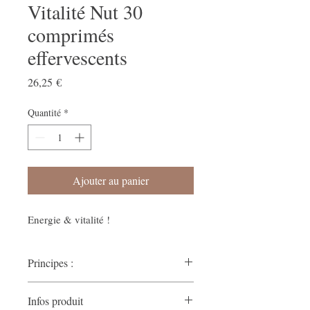
Vitalité Nut 30
comprimés
effervescents
Prix
26,25 €
Quantité
*
Ajouter au panier
Energie & vitalité !
Principes :
formule
Une
Infos produit
multivitaminée
comprenant notamment