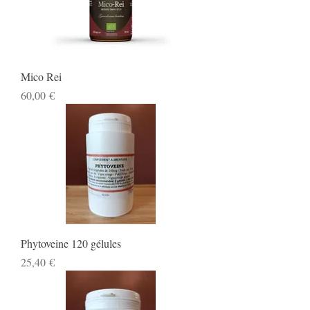
Mico Rei
Prix
60,00 €
Phytoveine 120 gélules
Prix
25,40 €