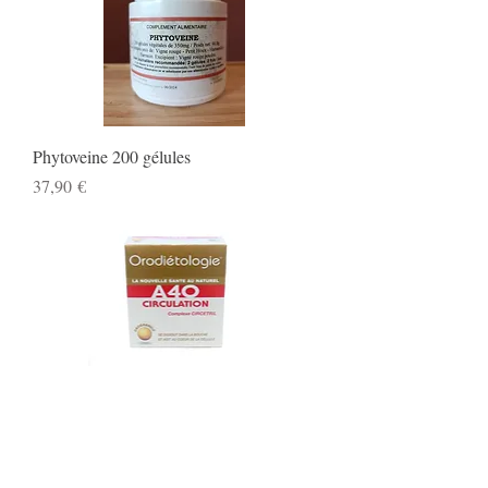
Phytoveine 200 gélules
Prix
37,90 €
A 40 Circulation
Prix
14,95 €