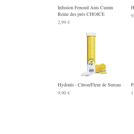
Aperçu rapide
Infusion Fenouil Anis Cumin
H
Reine des prés CHOICE
P
9
Prix
2,99 €
Aperçu rapide
Hydratis - Citron/Fleur de Sureau
P
Prix
P
9,90 €
1