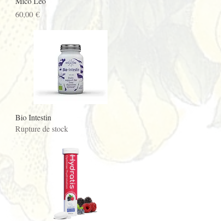
Mico Léo
Prix
60,00 €
Aperçu rapide
Bio Intestin
Rupture de stock