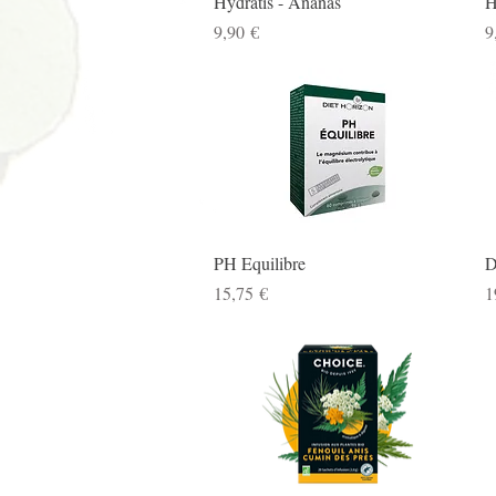
Hydratis - Ananas
H
Prix
P
9,90 €
9
Aperçu rapide
PH Equilibre
D
Prix
P
15,75 €
1