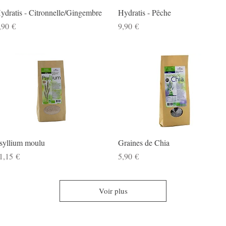
Aperçu rapide
Aperçu rapide
ydratis - Citronnelle/Gingembre
Hydratis - Pêche
rix
Prix
,90 €
9,90 €
Aperçu rapide
Aperçu rapide
syllium moulu
Graines de Chia
rix
Prix
1,15 €
5,90 €
Voir plus