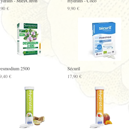
ydratis - Miel/Citron
Hydratis - Coco
rix
Prix
,90 €
9,90 €
Aperçu rapide
Aperçu rapide
esmodium 2500
Sécuril
rix
Prix
9,40 €
17,90 €