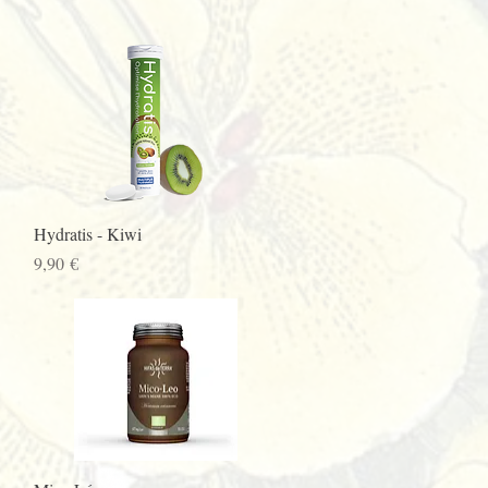
Aperçu rapide
Hydratis - Kiwi
Prix
9,90 €
Aperçu rapide