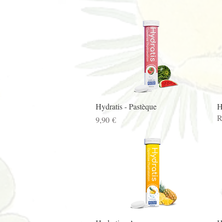
Aperçu rapide
Hydratis - Pastèque
H
R
Prix
9,90 €
Aperçu rapide