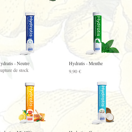
Aperçu rapide
Aperçu rapide
ydratis - Neutre
Hydratis - Menthe
upture de stock
Prix
9,90 €
Aperçu rapide
Aperçu rapide