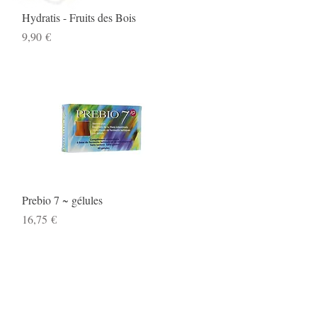
Aperçu rapide
Hydratis - Fruits des Bois
Prix
9,90 €
Aperçu rapide
Prebio 7 ~ gélules
Prix
16,75 €