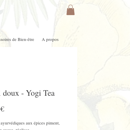
soires de Bien-être
A propos
i doux - Yogi Tea
Prix
 €
 ayurvédiques aux épices piment,
e cacao, réglisse.