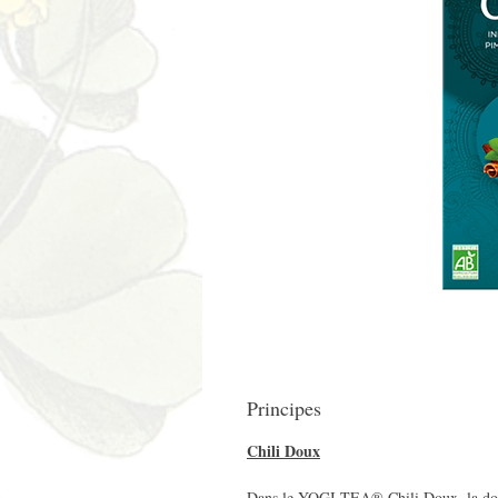
Principes
Chili Doux
Dans le YOGI TEA® Chili Doux, la douc