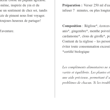
Préparation :
-même, inspirée du yin et du
Verser 250 ml d'eau
e un sentiment de chez soi, tandis
infuser 7 minutes, ou plus longte
ncée de piment nous font voyager.
toujours heureux de partager!
Composition
: Réglisse*, écorce
d'aventure.
anis*, gingembre*, menthe poivrée
cardamome*, clous de girofle*, po
Contient de la réglisse – les pers
éviter toute consommation excessi
*certifié biologique
Les compléments alimentaires ne s
variée et équilibrée. Les plantes e
une aide précieuse, permettant d’a
problèmes de chacun. Si les troubl