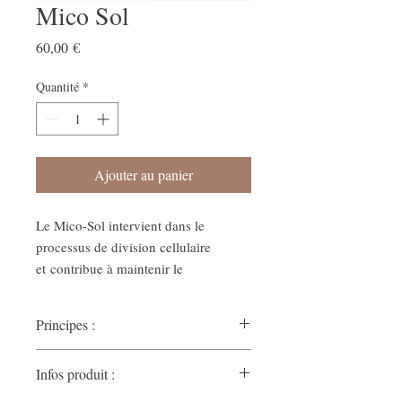
Mico Sol
Prix
60,00 €
Quantité
*
Ajouter au panier
Le Mico-Sol intervient dans le
processus de division cellulaire
et contribue à maintenir le
fonctionnement normal du système
immunitaire.
Principes :
Champignon du Soleil
Le
(Agaricus
Infos produit :
blazei)
est appelé ainsi car originaire des
forêts tropicales du Brésil. La grande