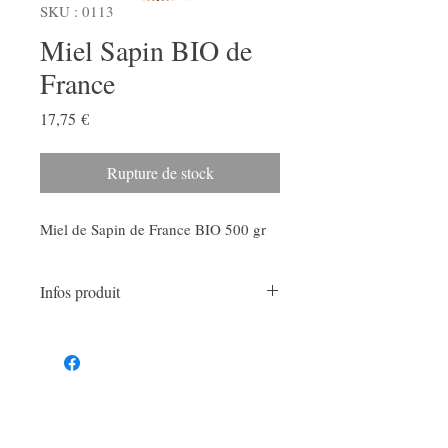
SKU : 0113
Miel Sapin BIO de
France
Prix
17,75 €
Rupture de stock
Miel de Sapin de France BIO 500 gr
Infos produit
Zonde récolte :
France (Franche-Comté, Ain, Vosges,
Alsace, Jura, Auvergne)
Saveur ,organoleptique :
Ce miel est de couleur ambrée, brun noir