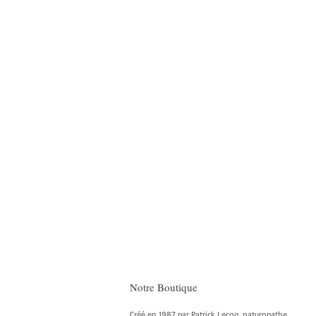
Notre Boutique
Créé en 1987 par Patrick Lecoq, naturopathe,