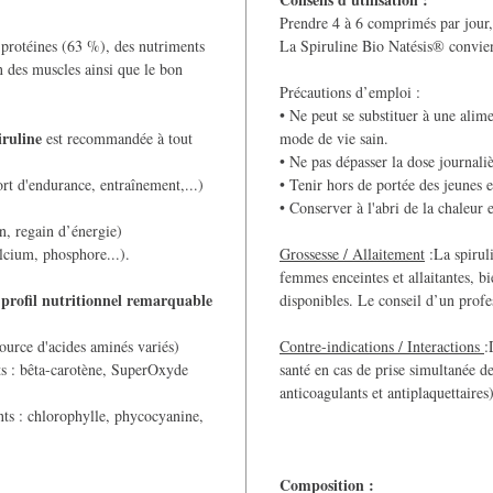
Prendre 4 à 6 comprimés par jour, 
 protéines (63 %), des nutriments
La Spiruline Bio Natésis® convien
en des muscles ainsi que le bon
Précautions d’emploi :
• Ne peut se substituer à une alime
iruline
est recommandée à tout
mode de vie sain.
• Ne pas dépasser la dose journaliè
ort d'endurance, entraînement,...)
• Tenir hors de portée des jeunes 
• Conserver à l'abri de la chaleur 
n, regain d’énergie)
lcium, phosphore...).
Grossesse / Allaitement
:La spirul
femmes enceintes et allaitantes, b
profil nutritionnel remarquable
n
disponibles. Le conseil d’un profes
source d'acides aminés variés)
Contre-indications / Interactions
:
ts : bêta-carotène, SuperOxyde
santé en cas de prise simultanée
anticoagulants et antiplaquettaires)
ts : chlorophylle, phycocyanine,
Composition :