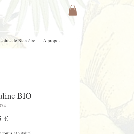
soires de Bien-être
A propos
uline BIO
374
Prix
5 €
 tonus et vitalité