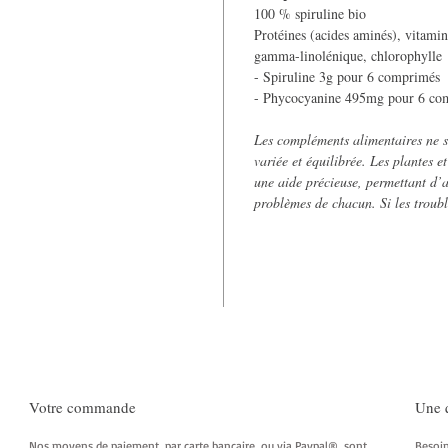
100 % spiruline bio
Protéines (acides aminés), vitami
gamma-linolénique, chlorophylle
- Spiruline 3g pour 6 comprimés
- Phycocyanine 495mg pour 6 co
Les compléments alimentaires ne s
variée et équilibrée. Les plantes e
une aide précieuse, permettant d’a
problèmes de chacun. Si les troubl
Votre commande
Une 
Nos moyens de paiement, par carte bancaire, ou via Paypal®, sont
Besoin