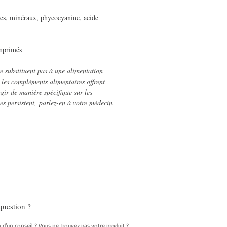
nes, minéraux, phycocyanine, acide
mprimés
e substituent pas à une alimentation
t les compléments alimentaires offrent
gir de manière spécifique sur les
es persistent, parlez-en à votre médecin.
question ?
 d'un conseil ? Vous ne trouvez pas votre produit ?