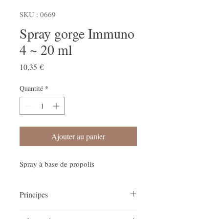
SKU : 0669
Spray gorge Immuno
4 ~ 20 ml
Prix
10,35 €
Quantité
*
Ajouter au panier
Spray à base de propolis
Principes
Mode d'action sur le corps physique
: